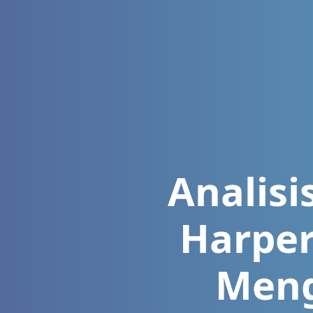
Analis
Harper
Meng