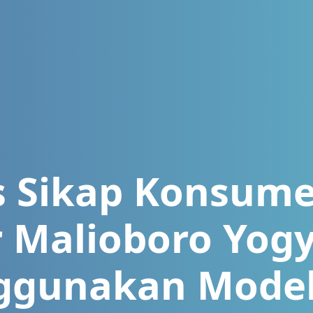
is Sikap Konsume
 Malioboro Yog
gunakan Model