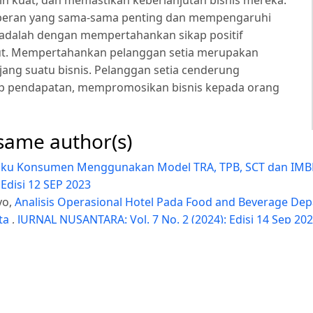
h kuat, dan memastikan keberlanjutan bisnis mereka.
i peran yang sama-sama penting dan mempengaruhi
 adalah dengan mempertahankan sikap positif
but. Mempertahankan pelanggan setia merupakan
jang suatu bisnis. Pelanggan setia cenderung
ap pendapatan, mempromosikan bisnis kepada orang
 same author(s)
ilaku Konsumen Menggunakan Model TRA, TPB, SCT dan IMB
Edisi 12 SEP 2023
yo,
Analisis Operasional Hotel Pada Food and Beverage Dep
rta
,
JURNAL NUSANTARA: Vol. 7 No. 2 (2024): Edisi 14 Sep 20