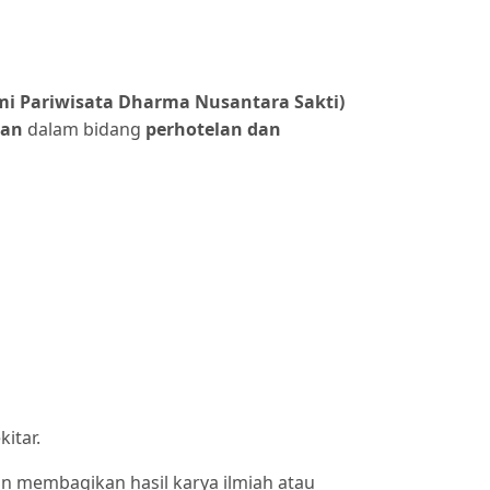
i Pariwisata Dharma Nusantara Sakti)
pan
dalam bidang
perhotelan dan
itar.
gin membagikan hasil karya ilmiah atau