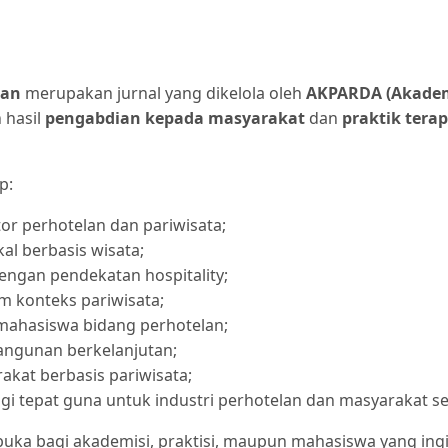
lan
merupakan jurnal yang dikelola oleh
AKPARDA (Akadem
h hasil
pengabdian kepada masyarakat
dan
praktik tera
p:
r perhotelan dan pariwisata;
l berbasis wisata;
ngan pendekatan hospitality;
m konteks pariwisata;
mahasiswa bidang perhotelan;
angunan berkelanjutan;
kat berbasis pariwisata;
i tepat guna untuk industri perhotelan dan masyarakat sek
erbuka bagi akademisi, praktisi, maupun mahasiswa yang in