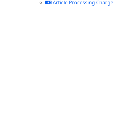
Article Processing Charge
Open Access Statement
License Term
Indexing
Histori Jurnal
Contact Office
Address
Jl. Bintaran Kidul No.12, Wirogunan, Ke
Kota Yogyakarta, Daerah Istimewa Yogy