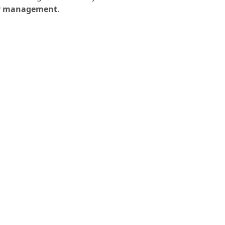
ity management
.