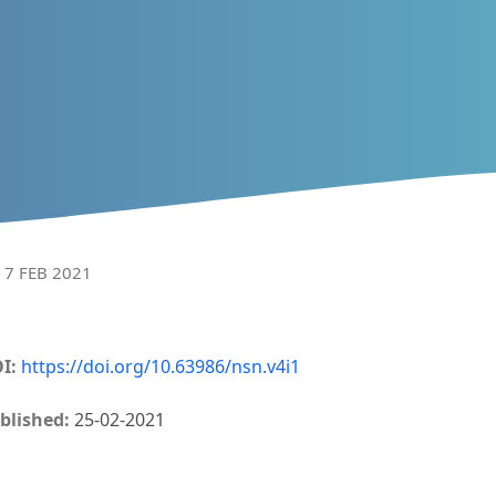
I 7 FEB 2021
I:
https://doi.org/10.63986/nsn.v4i1
blished:
25-02-2021