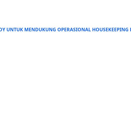
OY UNTUK MENDUKUNG OPERASIONAL HOUSEKEEPING D
KATKAN PELAYANAN SAAT PANDEMI COVID-19 DI HOTEL