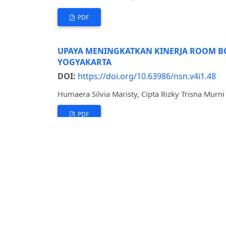
PDF
UPAYA MENINGKATKAN KINERJA ROOM B
YOGYAKARTA
DOI:
https://doi.org/10.63986/nsn.v4i1.48
Humaera Silvia Maristy, Cipta Rizky Trisna Murni
PDF
STRATEGI FRONT OFFICE DALAM MENING
DOI:
https://doi.org/10.63986/nsn.v4i1.49
Neneng Nurhayati, Dela Rinjani
PDF