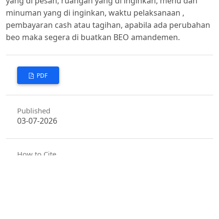
yang di pesan, ruangan yang di inginkan, menu dan
minuman yang di inginkan, waktu pelaksanaan ,
pembayaran cash atau tagihan, apabila ada perubahan
beo maka segera di buatkan BEO amandemen.
PDF
Published
03-07-2026
How to Cite
Hery Krestanto, & Sigit Prasetyo. (2026). Peranan Banquet Event
Order Untuk Meningkatkan Kualitas Pelayanan Banquet Di LPP
Convention Hotel Yogyakarta.
JURNAL NUSANTARA
,
9
(1), 24–30.
https://doi.org/10.63986/nsn.v9i1.133
More Citation Formats